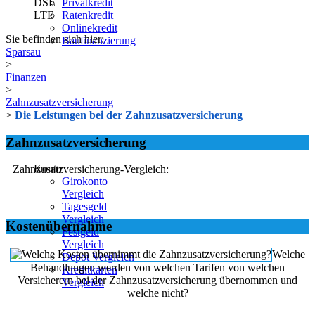
DSL
Privatkredit
LTE
Ratenkredit
Onlinekredit
Sie befinden sich hier:
Baufinanzierung
Sparsau
>
Finanzen
>
Zahnzusatzversicherung
>
Die Leistungen bei der Zahnzusatzversicherung
Zahnzusatzversicherung
Konto
Zahnzusatzversicherung-Vergleich:
Girokonto
Vergleich
Tagesgeld
Vergleich
Kostenübernahme
Festgeld
Vergleich
Welche
Depot Vergleich
Behandlungen werden von welchen Tarifen von welchen
Kreditkarten
Versicherern bei der Zahnzusatzversicherung übernommen und
Vergleich
welche nicht?